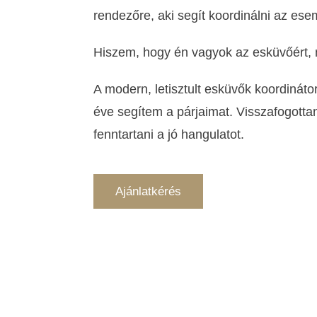
rendezőre, aki segít koordinálni az es
Hiszem, hogy én vagyok az esküvőért,
A modern, letisztult esküvők koordináto
éve segítem a párjaimat. Visszafogottan 
fenntartani a jó hangulatot.
Ajánlatkérés