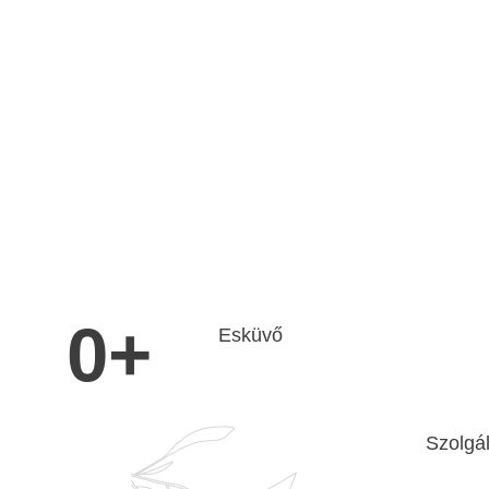
0
+
Esküvő
Szolgá