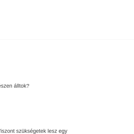
észen álltok?
Viszont szükségetek lesz egy