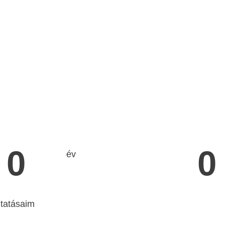
0
0
év
ltatásaim