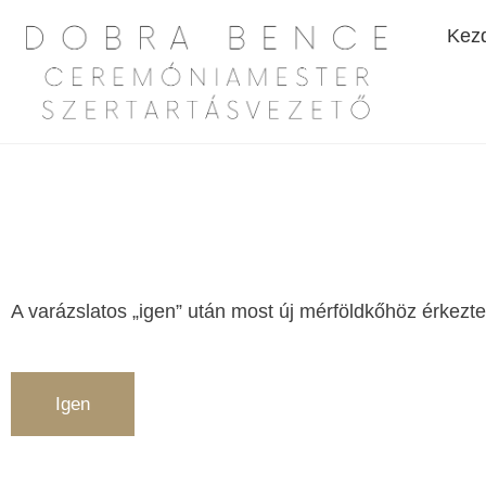
Kez
A varázslatos „igen” után most új mérföldkőhöz érkezt
Igen