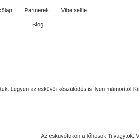
dőlap
Partnerek
Vibe selfie
Blog
etek. Legyen az esküvői készülődés is ilyen mámorító! K
Az esküvőtökön a főhösök Ti vagytok. 